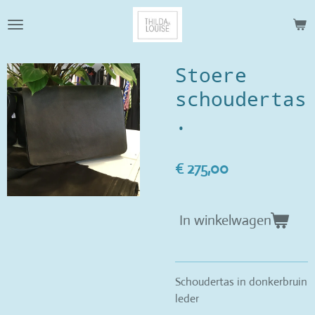
Ga
direct
naar
de
Stoere
hoofdinhoud
schoudertas
.
€ 275,00
In winkelwagen
Schoudertas in donkerbruin
leder