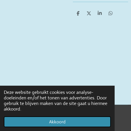
D
D
S
D
e
e
h
e
l
e
a
l
e
l
r
e
n
e
n
Deze website gebruikt cookies voor analyse-
doeleinden en/of het tonen van advertenties. Door
gebruik te blijven maken van de site gaat u hiermee
akkoord.
© 2022 THILDA&LOUISE
Akkoord
Powered by
JouwWeb