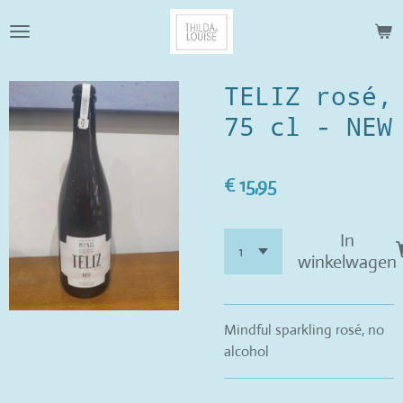
Ga
direct
naar
de
TELIZ rosé,
hoofdinhoud
75 cl - NEW
€ 15,95
In
winkelwagen
Mindful sparkling rosé, no
alcohol