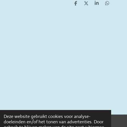
D
D
S
D
e
e
h
e
l
e
a
l
e
l
r
e
n
e
n
Deze website gebruikt cookies voor analyse-
doeleinden en/of het tonen van advertenties. Door
© 2022 THILDA&LOUISE