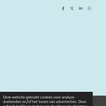
D
D
S
D
e
e
h
e
l
e
a
l
e
l
r
e
n
e
n
Deze website gebruikt cookies voor analyse-
doeleinden en/of het tonen van advertenties. Door
© 2022 THILDA&LOUISE