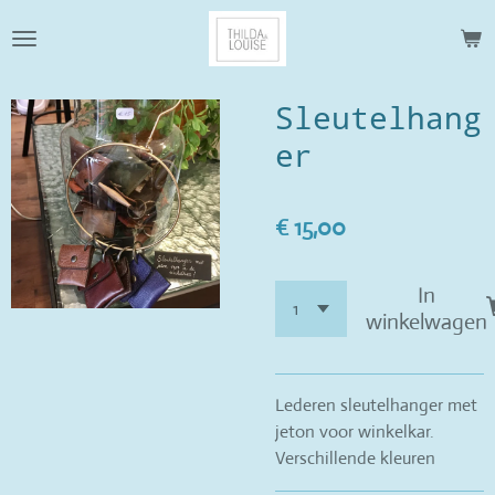
Ga
direct
naar
de
Sleutelhang
hoofdinhoud
er
€ 15,00
In
winkelwagen
Lederen sleutelhanger met
jeton voor winkelkar.
Verschillende kleuren